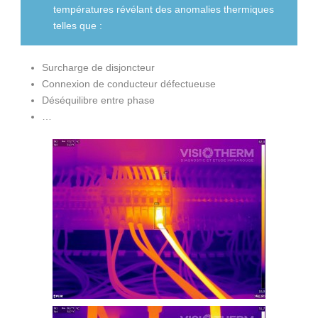
températures révélant des anomalies thermiques
telles que :
Surcharge de disjoncteur
Connexion de conducteur défectueuse
Déséquilibre entre phase
…